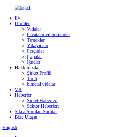
Ev
Ürünler
Vidalar
Cıvatalar ve Somunlar
Tırnaklar
Yıkayıcılar
Perçinler
Çapalar
İğneler
Hakkımızda
Şirket Profili
Tarih
bimetal vidalar
VR
Haberler
Şirket Haberleri
Sektör Haberleri
Sıkça Sorulan Sorular
Bize Ulaşın
English