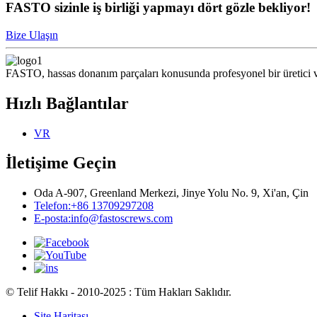
FASTO sizinle iş birliği yapmayı dört gözle bekliyor!
Bize Ulaşın
FASTO, hassas donanım parçaları konusunda profesyonel bir üretici ve 
Hızlı Bağlantılar
VR
İletişime Geçin
Oda A-907, Greenland Merkezi, Jinye Yolu No. 9, Xi'an, Çin
Telefon:
+86 13709297208
E-posta:
info@fastoscrews.com
© Telif Hakkı - 2010-2025 : Tüm Hakları Saklıdır.
Site Haritası