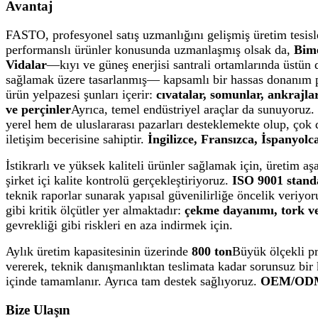
Avantaj
FASTO, profesyonel satış uzmanlığını gelişmiş üretim tesisle
performanslı ürünler konusunda uzmanlaşmış olsak da,
Bim
Vidalar
—kıyı ve güneş enerjisi santrali ortamlarında üstün
sağlamak üzere tasarlanmış— kapsamlı bir hassas donanım 
ürün yelpazesi şunları içerir:
cıvatalar, somunlar, ankrajlar
ve perçinler
Ayrıca, temel endüstriyel araçlar da sunuyoruz
yerel hem de uluslararası pazarları desteklemekte olup, çok 
iletişim becerisine sahiptir.
İngilizce, Fransızca, İspanyol
İstikrarlı ve yüksek kaliteli ürünler sağlamak için, üretim aş
şirket içi kalite kontrolü gerçekleştiriyoruz.
ISO 9001 standa
teknik raporlar sunarak yapısal güvenilirliğe öncelik veriyor
gibi kritik ölçütler yer almaktadır:
çekme dayanımı, tork ve
gevrekliği gibi riskleri en aza indirmek için.
Aylık üretim kapasitesinin üzerinde
800 ton
Büyük ölçekli pr
vererek, teknik danışmanlıktan teslimata kadar sorunsuz bir k
içinde tamamlanır. Ayrıca tam destek sağlıyoruz.
OEM/ODM 
Bize Ulaşın