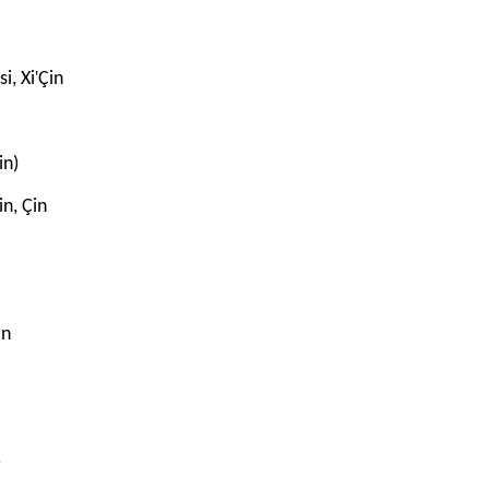
'
i, Xi
Çin
in)
n, Çin
in
.