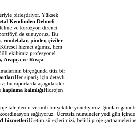
riyle birleştiriyor. Yüksek
etal Kendinden Delmeli
 delme ve korozyon direnci
portföyü de sunuyoruz. Bu
, rondelalar, pimler, çiviler
. Küresel hizmet ağımız, hem
dilli ekibimiz profesyonel
ca, Arapça ve Rusça
.
amalarının birçoğunda titiz bir
rtları
Her sipariş için detaylı
uz; bu raporlarda aşağıdakiler
 kaplama kalınlığı
Hidrojen
oje taleplerini verimli bir şekilde yönetiyoruz. Şunları garant
oordinasyon sağlıyoruz. Ücretsiz numuneler yedi gün içinde tem
hizmetleri
Üretim süreçlerimizi, belirli proje şartnamelerine