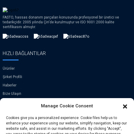
FASTO, hassas donanım parçaları konusunda profesyonel bir üretici ve
tedarikçidir. 2005 yılında Çin'de kurulmuştur ve ISO 9001:2000 kalite
sertifikasını almıştır.
HIZLI BAĞLANTILAR
Ürünler
Şirket Profili
Haberler
Bize Ulaşın
Manage Cookie Consent
ILETIŞIME GEÇIN
Cookies give you a personalized experience. Cookie files help us to
enhance your experience using our website, simplify navigation, keep our
Oda A-907, Greenland Merkezi, Jinye
website safe, and assist in our marketing efforts. By clicking "Accept",
Yolu No. 9, Xi'an, Çin